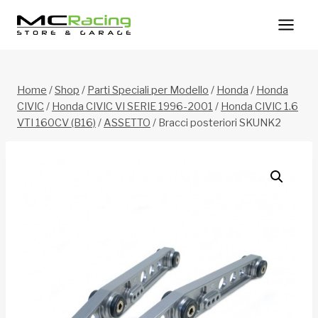
Salta
al
contenuto
Home
/
Shop
/
Parti Speciali per Modello
/
Honda
/
Honda
CIVIC
/
Honda CIVIC VI SERIE 1996-2001
/
Honda CIVIC 1.6
VTI 160CV (B16)
/
ASSETTO
/
Bracci posteriori SKUNK2