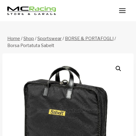
Salta
al
contenuto
Home
/
Shop
/
Sportswear
/
BORSE & PORTAFOGLI
/
Borsa Portatuta Sabelt