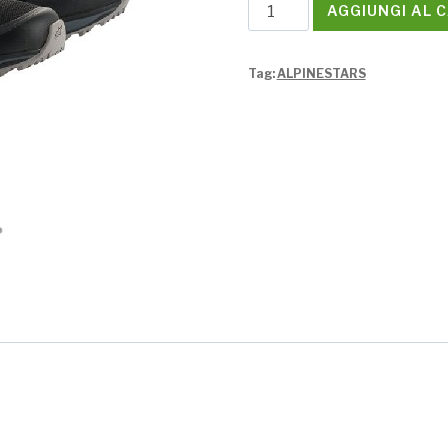
Scarpe
AGGIUNGI AL 
Alpinestars
META
Tag:
ALPINESTARS
TRAIL
SHOE
quantità