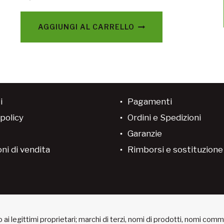
AGGIUNGI AL CARRELLO
i
Pagamenti
policy
Ordini e Spedizioni
Garanzie
ni di vendita
Rimborsi e sostituzion
ai legittimi proprietari; marchi di terzi, nomi di prodotti, nomi com