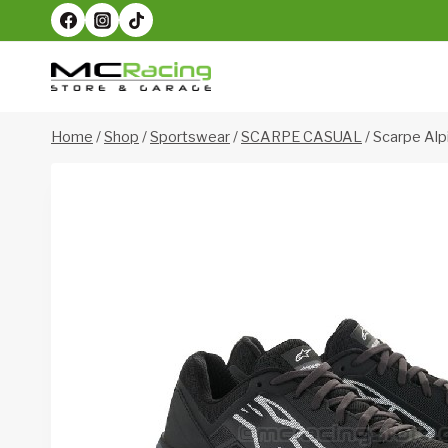
Salta
al
contenuto
Home
/
Shop
/
Sportswear
/
SCARPE CASUAL
/
Scarpe Al