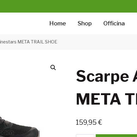
Home
Shop
Officina
pinestars META TRAIL SHOE
Scarpe 
META T
159,95
€