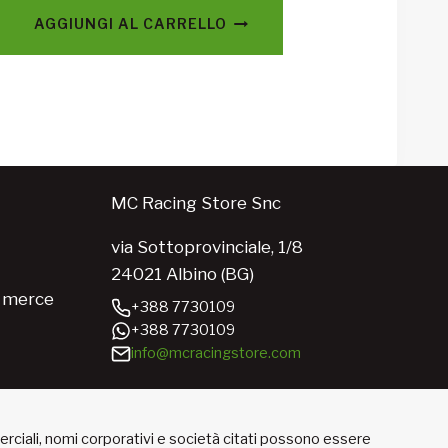
AGGIUNGI AL CARRELLO
MC Racing Store Snc
via Sottoprovinciale, 1/8
24021 Albino (BG)
e merce
+388 7730109
+388 7730109
info@mcracingstore.com
merciali, nomi corporativi e società citati possono essere