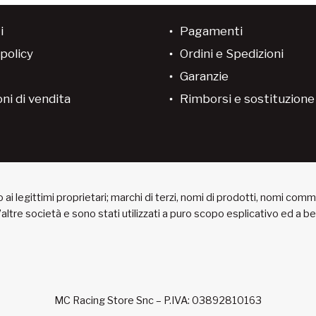
i
Pagamenti
policy
Ordini e Spedizioni
Garanzie
ni di vendita
Rimborsi e sostituzion
ai legittimi proprietari; marchi di terzi, nomi di prodotti, nomi com
 d’altre società e sono stati utilizzati a puro scopo esplicativo ed a 
MC Racing Store Snc – P.IVA: 03892810163