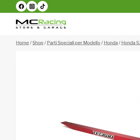
Salta
al
contenuto
Home
/
Shop
/
Parti Speciali per Modello
/
Honda
/
Honda 