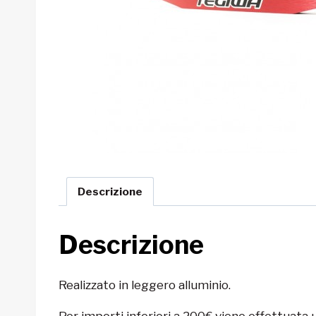
Descrizione
Descrizione
Realizzato in leggero alluminio.
Per importi inferiori a 200€ viene effettuata 