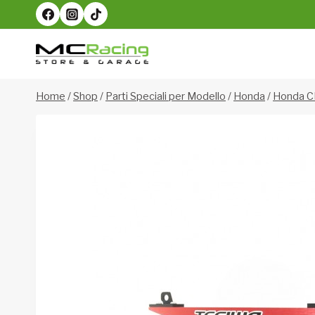
Salta
al
contenuto
Home
/
Shop
/
Parti Speciali per Modello
/
Honda
/
Honda C