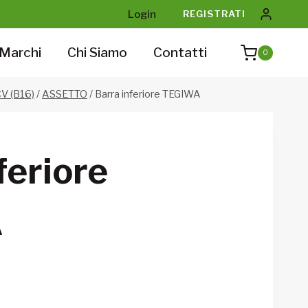
Login
REGISTRATI
Marchi
Chi Siamo
Contatti
0
V (B16)
/
ASSETTO
/
Barra inferiore TEGIWA
feriore
A