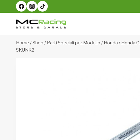
Salta
al
contenuto
Home
/
Shop
/
Parti Speciali per Modello
/
Honda
/
Honda C
SKUNK2