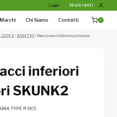
Login
REGISTRATI
Marchi
Chi Siamo
Contatti
0
R 200CV
/
ASSETTO
/
Barra bracci inferiori posteriori
acci inferiori
ori SKUNK2
EGRA TYPE R DC5