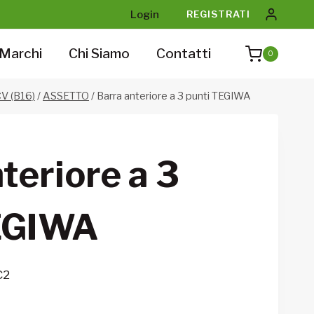
Login
REGISTRATI
Marchi
Chi Siamo
Contatti
0
V (B16)
/
ASSETTO
/
Barra anteriore a 3 punti TEGIWA
teriore a 3
EGIWA
C2