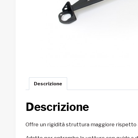
Descrizione
Descrizione
Offre un rigidità struttura maggiore rispetto a
Adatto per entrambe le vetture con guida a de