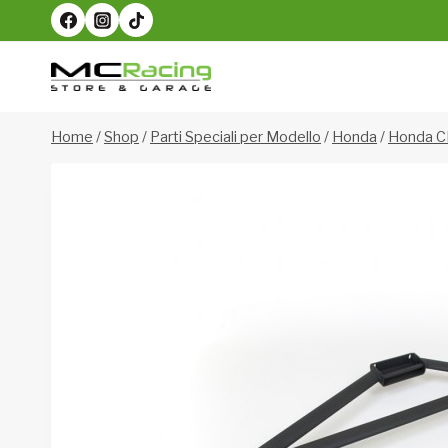
Salta
al
contenuto
Home
/
Shop
/
Parti Speciali per Modello
/
Honda
/
Honda C