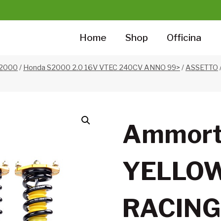
Home
Shop
Officina
S2000
/
Honda S2000 2.0 16V VTEC 240CV ANNO 99>
/
ASSETTO
Ammorti
YELLOW
RACING