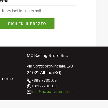
Email
RICHIEDI IL PREZZO
MC Racing Store Snc
via Sottoprovinciale, 1/8
24021 Albino (BG)
e merce
+388 7730109
+388 7730109
info@mcracingstore.com