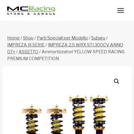
Salta
al
contenuto
Home
/
Shop
/
Parti Speciali per Modello
/
Subaru
/
IMPREZA III SERIE
/
IMPREZA 2.5 WRX STI 300CV ANNO
07>
/
ASSETTO
/
Ammortizzatori YELLOW SPEED RACING
PREMIUM COMPETITION