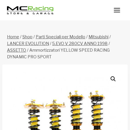
Salta
al
contenuto
Home
/
Shop
/
Parti Speciali per Modello
/
Mitsubishi
/
LANCER EVOLUTION
/
5.EVO V 280CV ANNO 1998
/
ASSETTO
/
Ammortizzatori YELLOW SPEED RACING
DYNAMIC PRO SPORT