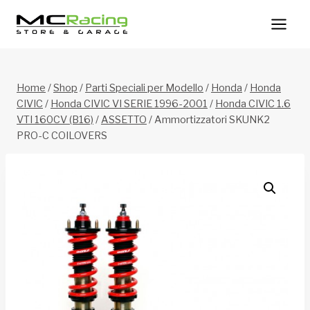
Salta
al
contenuto
Home
/
Shop
/
Parti Speciali per Modello
/
Honda
/
Honda
CIVIC
/
Honda CIVIC VI SERIE 1996-2001
/
Honda CIVIC 1.6
VTI 160CV (B16)
/
ASSETTO
/
Ammortizzatori SKUNK2
PRO-C COILOVERS