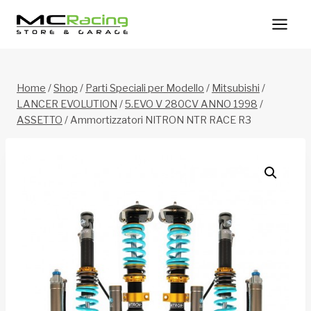
Salta
al
contenuto
Home
/
Shop
/
Parti Speciali per Modello
/
Mitsubishi
/
LANCER EVOLUTION
/
5.EVO V 280CV ANNO 1998
/
ASSETTO
/
Ammortizzatori NITRON NTR RACE R3