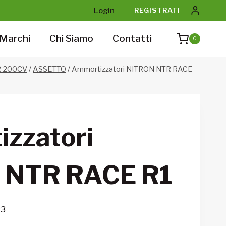
Login
REGISTRATI
Marchi
Chi Siamo
Contatti
0
R 200CV
/
ASSETTO
/
Ammortizzatori NITRON NTR RACE
zzatori
 NTR RACE R1
P3