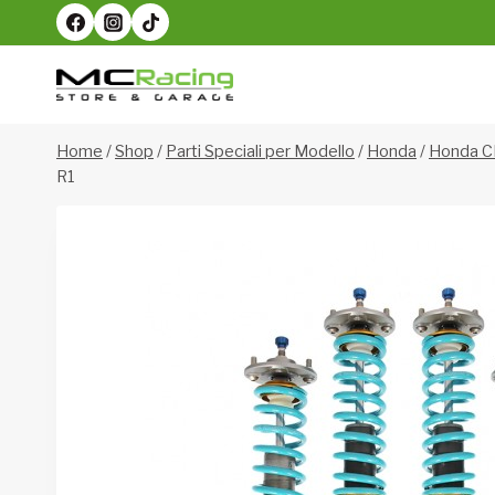
Salta
al
contenuto
Home
/
Shop
/
Parti Speciali per Modello
/
Honda
/
Honda C
R1