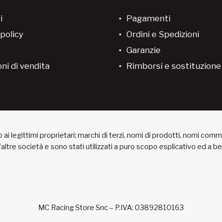
i
Pagamenti
policy
Ordini e Spedizioni
Garanzie
ni di vendita
Rimborsi e sostituzion
ai legittimi proprietari; marchi di terzi, nomi di prodotti, nomi com
 d’altre società e sono stati utilizzati a puro scopo esplicativo ed a 
MC Racing Store Snc – P.IVA: 03892810163