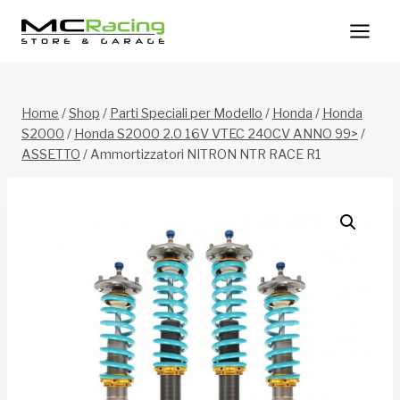
Salta
al
contenuto
Home
/
Shop
/
Parti Speciali per Modello
/
Honda
/
Honda
S2000
/
Honda S2000 2.0 16V VTEC 240CV ANNO 99>
/
ASSETTO
/
Ammortizzatori NITRON NTR RACE R1