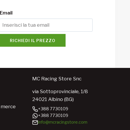
Email
RICHIEDI IL PREZZO
MC Racing Store Snc
via Sottoprovinciale, 1/8
24021 Albino (BG)
e merce
+388 7730109
+388 7730109
info@mcracingstore.com