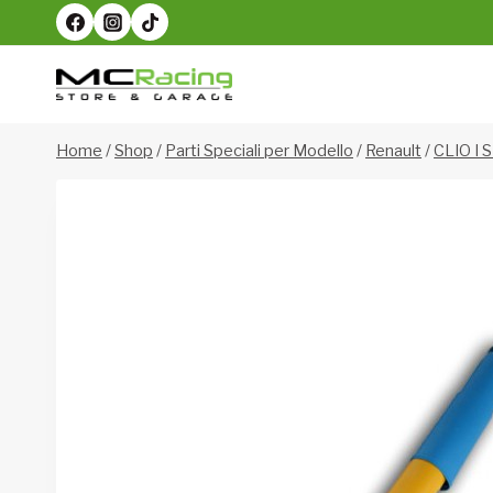
Salta
al
contenuto
Home
/
Shop
/
Parti Speciali per Modello
/
Renault
/
CLIO I 