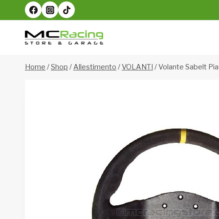
Salta
al
contenuto
Home
/
Shop
/
Allestimento
/
VOLANTI
/
Volante Sabelt Pi