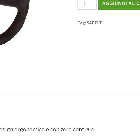
Volante
AGGIUNGI AL 
Sabelt
Piatto
Tag:
SABELT
SW-
732
quantità
design ergonomico e con zero centrale.