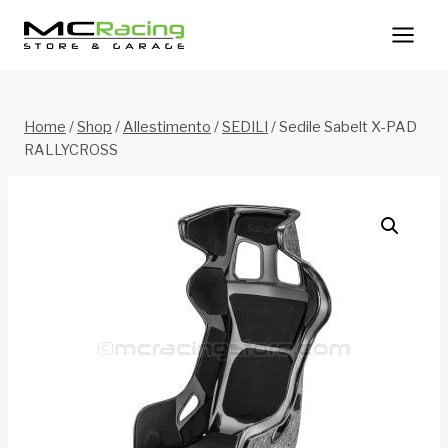
Salta
al
contenuto
Home
/
Shop
/
Allestimento
/
SEDILI
/
Sedile Sabelt X-PAD
RALLYCROSS