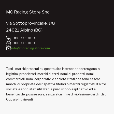
MC Racing Store Snc
via Sottoprovinciale, 1/8
24021 Albino (BG)
+388 7730109
+388 7730109
info@mcracingstore.com
Tutti i marchi presenti su questo sito internet appartengono ai
legittimi proprietari; marchi di terzi, nomi di prodotti, nomi
commerciali, nomi corporativi e società citati possono essere
marchi di proprietà dei rispettivi titolari o marchi registrati d’altre
società e sono stati utilizzati a puro scopo esplicativo ed a
beneficio del possessore, senza alcun fine di violazione dei diritti di
Copyright vigenti.