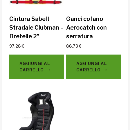
Cintura Sabelt
Ganci cofano
Stradale Clubman –
Aerocatch con
Bretelle 2″
serratura
97,28
€
88,73
€
AGGIUNGI AL
AGGIUNGI AL
CARRELLO
CARRELLO