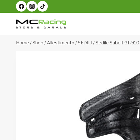
Salta
al
contenuto
Home
/
Shop
/
Allestimento
/
SEDILI
/
Sedile Sabelt GT-910