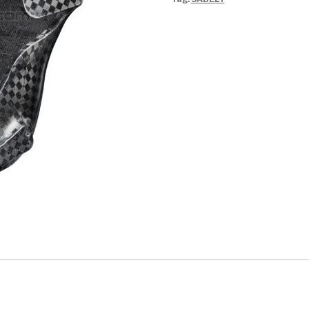
910
quantità