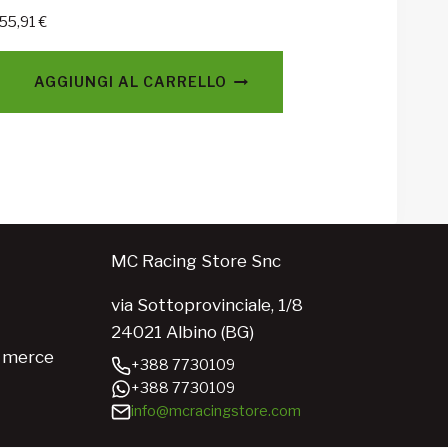
55,91
€
AGGIUNGI AL CARRELLO
MC Racing Store Snc
via Sottoprovinciale, 1/8
24021 Albino (BG)
e merce
+388 7730109
+388 7730109
info@mcracingstore.com