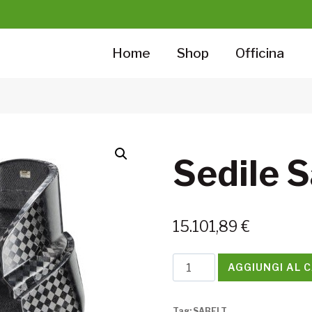
Home
Shop
Officina
Sedile 
15.101,89
€
Sedile
AGGIUNGI AL 
Sabelt
GT-
Tag:
SABELT