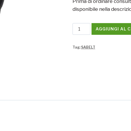
Prima di ordinare consulta
disponibile nella descrizi
Sedile
AGGIUNGI AL 
Sabelt
GT-
Tag:
SABELT
635
L/XL
Circuit
quantità