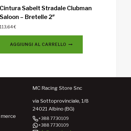
Cintura Sabelt Stradale Clubman
Saloon – Bretelle 2″
113,64
€
AGGIUNGI AL CARRELLO
MC Racing Store Snc
via Sottoprovinciale, 1/8
24021 Albino (BG)
e merce
+388 7730109
+388 7730109