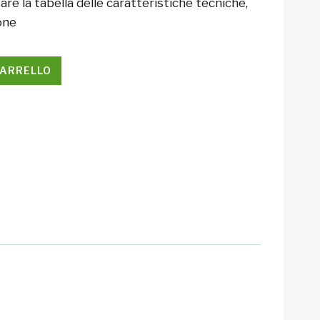
re la tabella delle caratteristiche tecniche,
one
CARRELLO