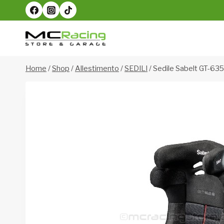
Salta
al
contenuto
Home
/
Shop
/
Allestimento
/
SEDILI
/
Sedile Sabelt GT-635