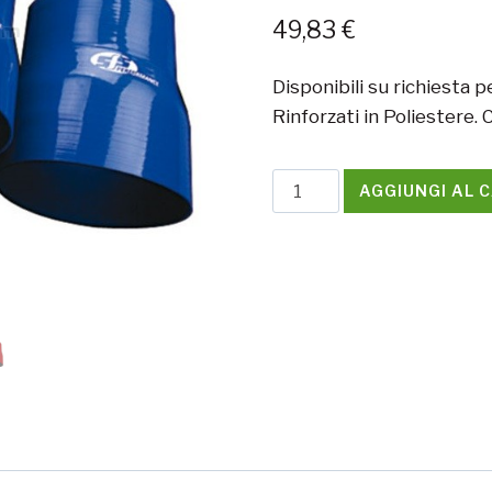
49,83
€
Disponibili su richiest
Rinforzati in Poliestere. C
Riduttore
AGGIUNGI AL 
dritto
Ø
45/32
(lunghezza
102mm)
quantità