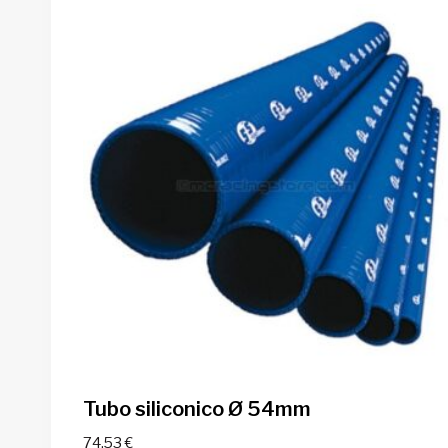
Tubo siliconico Ø 54mm
74,53
€