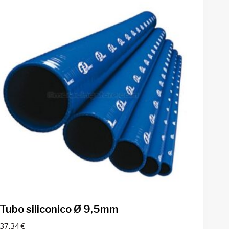
Tubo siliconico Ø 9,5mm
37,34
€