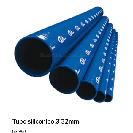
Tubo siliconico Ø 32mm
53,96
€