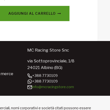
AGGIUNGI AL CARRELLO
MC Racing Store Snc
via Sottoprovinciale, 1/8
24021 Albino (BG)
e merce
+388 7730109
+388 7730109
info@mcracingstore.com
merciali, nomi corporativi e società citati possono essere