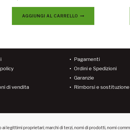
AGGIUNGI AL CARRELLO
i
Pagamenti
policy
Ordini e Spedizioni
Garanzie
ni di vendita
Rimborsi e sostituzion
ai legittimi proprietari; marchi di terzi, nomi di prodotti, nomi com