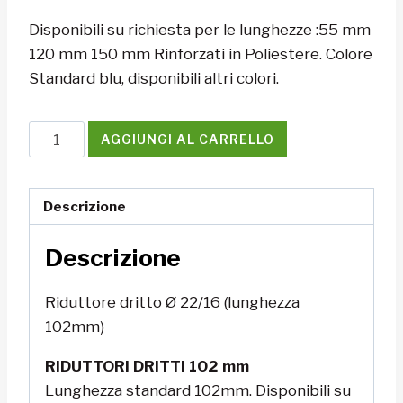
Disponibili su richiesta per le lunghezze :55 mm
120 mm 150 mm Rinforzati in Poliestere. Colore
Standard blu, disponibili altri colori.
Riduttore
AGGIUNGI AL CARRELLO
dritto
Ø
22/16
Descrizione
(lunghezza
Descrizione
102mm)
quantità
Riduttore dritto Ø 22/16 (lunghezza
102mm)
RIDUTTORI DRITTI 102 mm
Lunghezza standard 102mm. Disponibili su