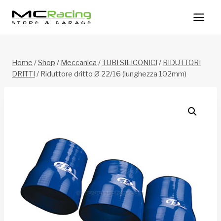
Salta
al
contenuto
Home
/
Shop
/
Meccanica
/
TUBI SILICONICI
/
RIDUTTORI
DRITTI
/
Riduttore dritto Ø 22/16 (lunghezza 102mm)