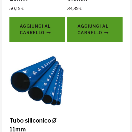
50,19
€
34,39
€
AGGIUNGI AL
AGGIUNGI AL
CARRELLO
CARRELLO
Tubo siliconico Ø
11mm