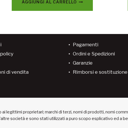
AGGIUNGI AL CARRELLO
i
Pagamenti
policy
Ordini e Spedizioni
Garanzie
ni di vendita
Rimborsi e sostituzion
ai legittimi proprietari; marchi di terzi, nomi di prodotti, nomi com
 d’altre società e sono stati utilizzati a puro scopo esplicativo ed a 