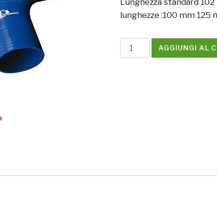
Lunghezza standard 102 mi
lunghezze :100 mm 125
Riduttore
AGGIUNGI AL 
curva
90°
Ø
19/13mm
quantità