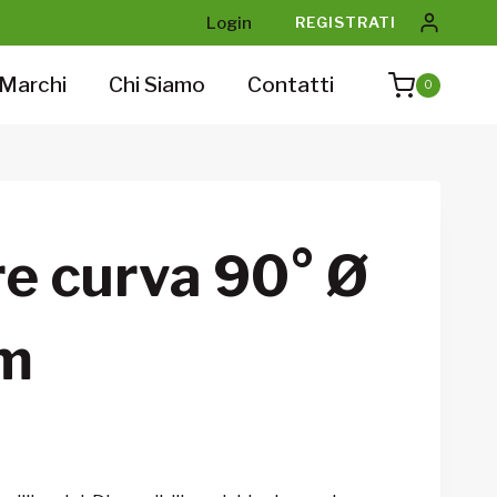
Login
REGISTRATI
Marchi
Chi Siamo
Contatti
0
re curva 90° Ø
m