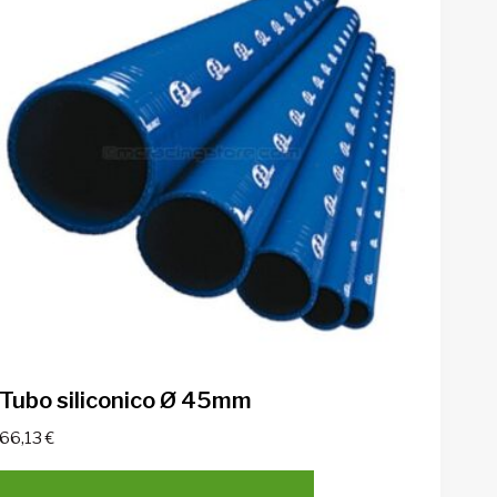
Tubo siliconico Ø 45mm
66,13
€