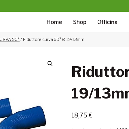
Home
Shop
Officina
CURVA 90°
/
Riduttore curva 90° Ø 19/13mm
Ridutto
19/13m
18,75
€