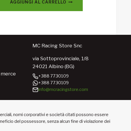
AGGIUNGI AL CARRELLO
MC Racing Store Snc
via Sottoprovinciale, 1/8
24021 Albino (BG)
e merce
+388 7730109
+388 7730109
info@mcracingstore.com
merciali, nomi corporativi e società citati possono essere
beneficio del possessore, senza alcun fine di violazione dei