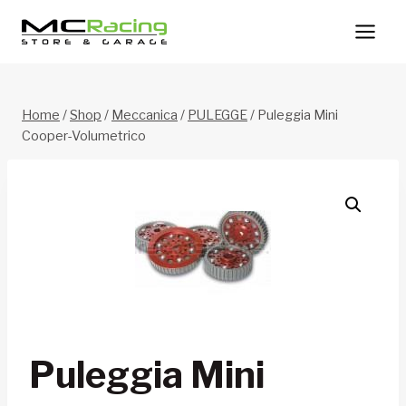
Salta
al
contenuto
Home
/
Shop
/
Meccanica
/
PULEGGE
/
Puleggia Mini
Cooper-Volumetrico
Puleggia Mini