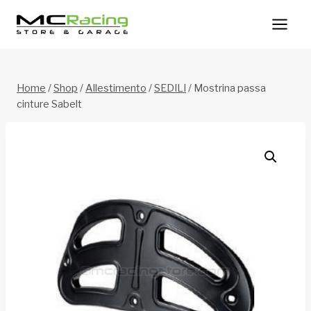
Salta
al
contenuto
Home
/
Shop
/
Allestimento
/
SEDILI
/
Mostrina passa
cinture Sabelt