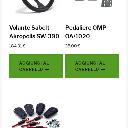
Volante Sabelt
Pedaliere OMP
Akropolis SW-390
OA/1020
184,31
€
35,00
€
AGGIUNGI AL
AGGIUNGI AL
CARRELLO
CARRELLO