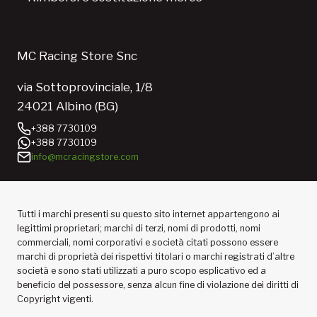
MC Racing Store Snc
via Sottoprovinciale, 1/8
24021 Albino (BG)
+388 7730109
+388 7730109
info@mcracingstore.com
Tutti i marchi presenti su questo sito internet appartengono ai
legittimi proprietari; marchi di terzi, nomi di prodotti, nomi
commerciali, nomi corporativi e società citati possono essere
marchi di proprietà dei rispettivi titolari o marchi registrati d’altre
società e sono stati utilizzati a puro scopo esplicativo ed a
beneficio del possessore, senza alcun fine di violazione dei diritti di
Copyright vigenti.