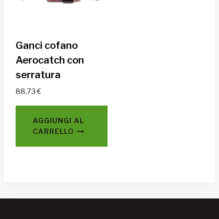
Ganci cofano
Aerocatch con
serratura
88,73
€
AGGIUNGI AL
CARRELLO