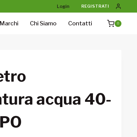
Login
REGISTRATI
Marchi
Chi Siamo
Contatti
0
tro
tura acqua 40-
EPO