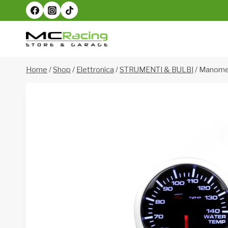
Salta
al
contenuto
Home
/
Shop
/
Elettronica
/
STRUMENTI & BULBI
/
Manomet