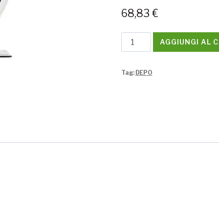
68,83
€
Manometro
AGGIUNGI AL 
temperatura
acqua
Tag:
DEPO
40-
140°
DEPO
quantità