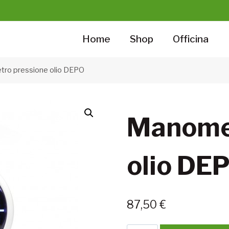
Home
Shop
Officina
ro pressione olio DEPO
Manomet
olio DE
87,50
€