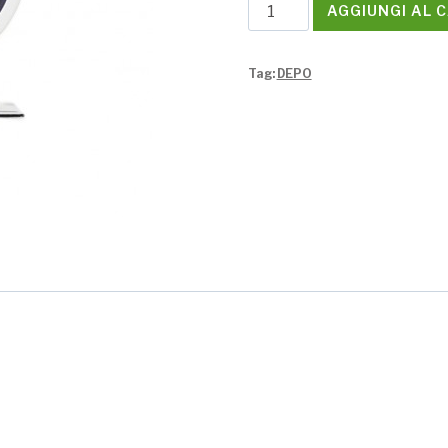
Manometro
AGGIUNGI AL 
pressione
olio
Tag:
DEPO
DEPO
quantità