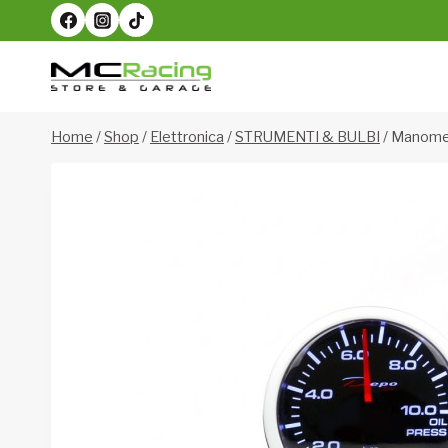
Salta
al
contenuto
Home
/
Shop
/
Elettronica
/
STRUMENTI & BULBI
/
Manomet