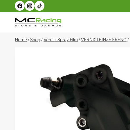
Salta
al
contenuto
Home
/
Shop
/
Vernici Spray Film
/
VERNICI PINZE FRENO
/