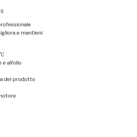
i)
 professionale
Migliora e mantieni
°C
e all’olio
sa del prodotto
 motore