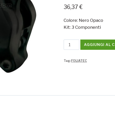
36,37
€
Colore: Nero Opaco
Kit: 3 Componenti
Kit
AGGIUNGI AL 
Foliatec
Pinze
Tag:
FOLIATEC
-
Nero
Opaco
(3
componenti)
quantità