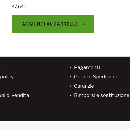
47,64
€
AGGIUNGI AL CARRELLO
i
Pagamenti
policy
Ordini e Spedizioni
Garanzie
ni di vendita
Rimborsi e sostituzion