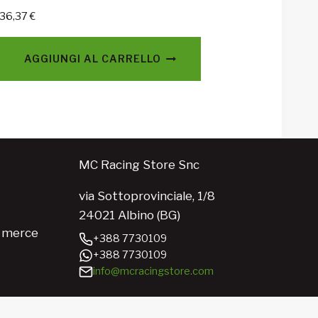
36,37
€
AGGIUNGI AL CARRELLO
MC Racing Store Snc
via Sottoprovinciale, 1/8
24021 Albino (BG)
e merce
+388 7730109
+388 7730109
info@mcracingstore.com