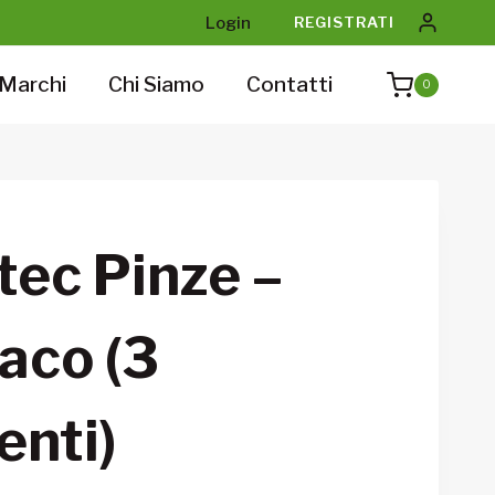
Login
REGISTRATI
Marchi
Chi Siamo
Contatti
0
atec Pinze –
aco (3
nti)