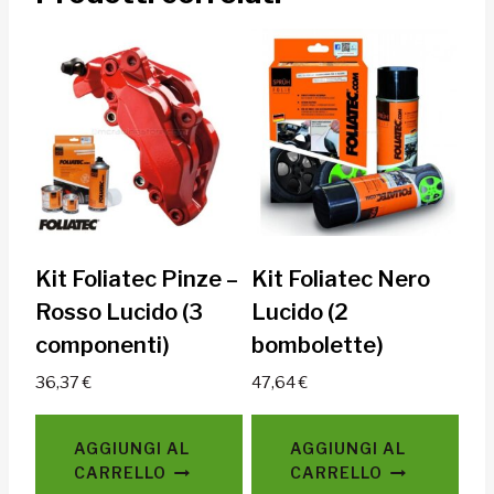
Kit Foliatec Pinze –
Kit Foliatec Nero
Rosso Lucido (3
Lucido (2
componenti)
bombolette)
36,37
€
47,64
€
AGGIUNGI AL
AGGIUNGI AL
CARRELLO
CARRELLO