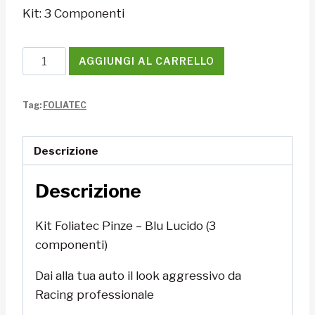
Kit: 3 Componenti
Kit
AGGIUNGI AL CARRELLO
Foliatec
Pinze
Tag:
FOLIATEC
-
Blu
Lucido
Descrizione
(3
Descrizione
componenti)
quantità
Kit Foliatec Pinze – Blu Lucido (3
componenti)
Dai alla tua auto il look aggressivo da
Racing professionale