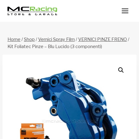
Salta
al
contenuto
Home
/
Shop
/
Vernici Spray Film
/
VERNICI PINZE FRENO
/
Kit Foliatec Pinze – Blu Lucido (3 componenti)