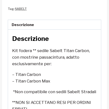
sedile
Tag:
SABELT
Titan
Carbon
-
Descrizione
Carbon
Descrizione
Max
Sabelt
Kit fodera ** sedile Sabelt Titan Carbon,
quantità
con mostrine passacintura, adatto
esclusivamente per:
– Titan Carbon
– Titan Carbon Max
*Non compatibile con sedili Sabelt Stradali
**NON SI ACCETTANO RESI PER ORDINI