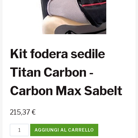
Kit fodera sedile
Titan Carbon -
Carbon Max Sabelt
215,37
€
Kit
AGGIUNGI AL CARRELLO
fodera