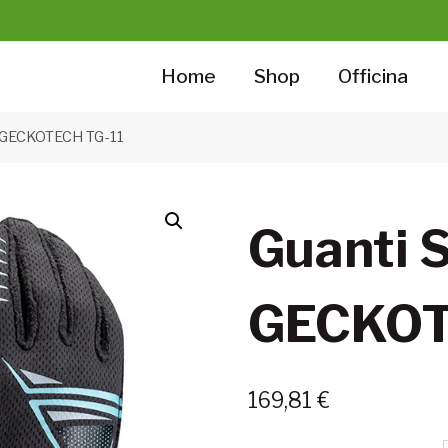
Home
Shop
Officina
t GECKOTECH TG-11
Guanti 
GECKOT
169,81
€