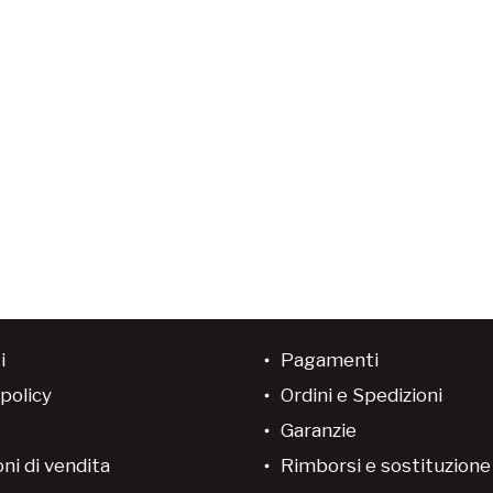
essere
scelte
nella
pagina
del
prodotto
i
Pagamenti
policy
Ordini e Spedizioni
Garanzie
ni di vendita
Rimborsi e sostituzion