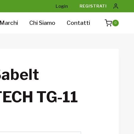
Login
REGISTRATI
Marchi
Chi Siamo
Contatti
0
Sabelt
ECH TG-11