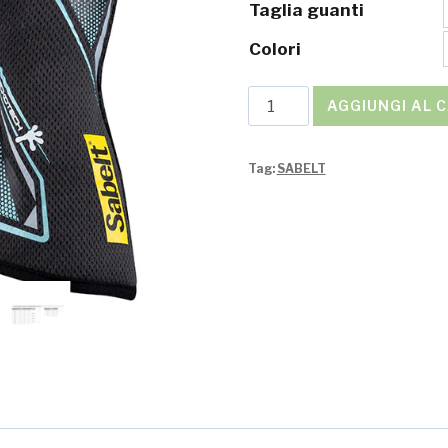
Taglia guanti
Colori
Guanti
AGGIUNGI AL 
Sabelt
GECKOTECH
Tag:
SABELT
TG-
11
quantità