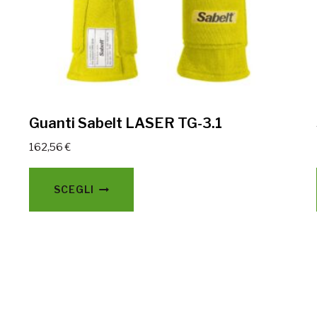
Guanti Sabelt LASER TG-3.1
162,56
€
Questo
SCEGLI
prodotto
ha
più
varianti.
Le
opzioni
possono