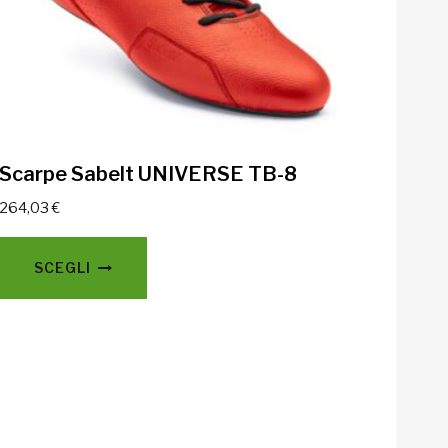
Scarpe Sabelt UNIVERSE TB-8
264,03
€
Questo
SCEGLI
prodotto
ha
più
varianti.
Le
opzioni
possono