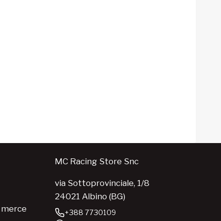
essere
scelte
nella
pagina
del
prodotto
MC Racing Store Snc
via Sottoprovinciale, 1/8
24021 Albino (BG)
e merce
+388 7730109