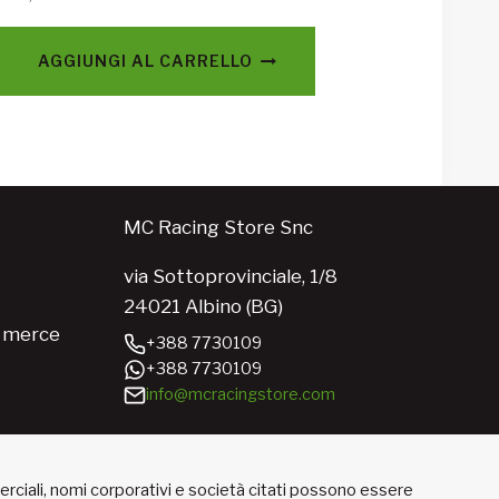
AGGIUNGI AL CARRELLO
MC Racing Store Snc
via Sottoprovinciale, 1/8
24021 Albino (BG)
e merce
+388 7730109
+388 7730109
info@mcracingstore.com
merciali, nomi corporativi e società citati possono essere