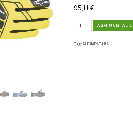
95,11
€
Guanti
AGGIUNGI AL 
Alpinestars
TECH-
Tag:
ALPINESTARS
1
START
V3
GLOVE
quantità