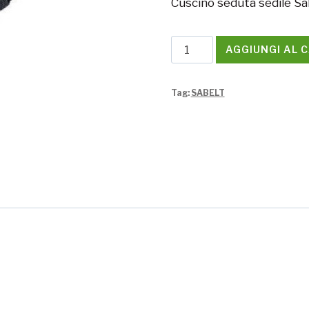
Cuscino seduta sedile S
Cuscino
AGGIUNGI AL 
seduta
CS2
Tag:
SABELT
40mm
Sabelt
quantità