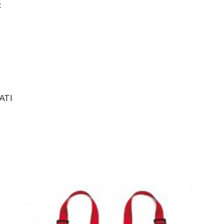
:
RATI