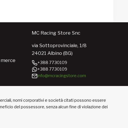
MC Racing Store Snc
via Sottoprovinciale, 1/8
24021 Albino (BG)
e merce
+388 7730109
+388 7730109
info@mcracingstore.com
merciali, nomi corporativi e società citati possono essere
beneficio del possessore, senza alcun fine di violazione dei