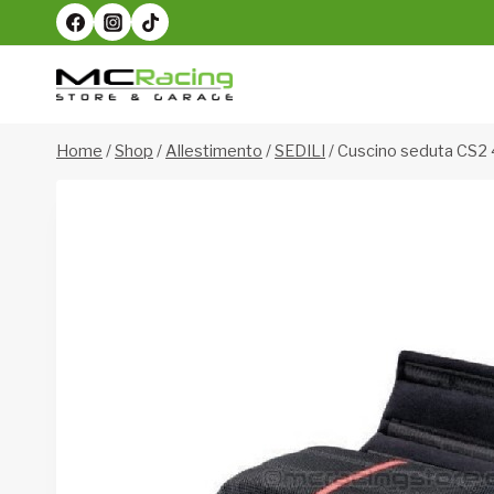
Salta
al
contenuto
Home
/
Shop
/
Allestimento
/
SEDILI
/
Cuscino seduta CS2