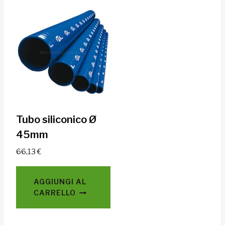
Tubo siliconico Ø
45mm
66,13
€
AGGIUNGI AL
CARRELLO