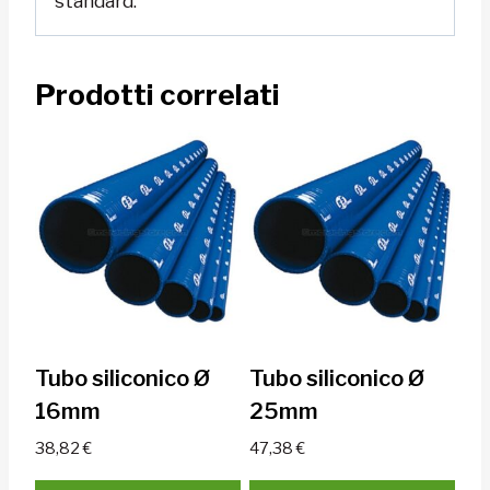
standard.
Prodotti correlati
Tubo siliconico Ø
Tubo siliconico Ø
16mm
25mm
38,82
€
47,38
€