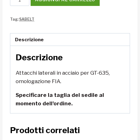
attacchi
laterali
Tag:
SABELT
GT-
635
Sabelt
Descrizione
quantità
Descrizione
Attacchi laterali in acciaio per GT-635,
omologazione FIA.
Specificare la taglia del sedile al
momento dell’ordine.
Prodotti correlati