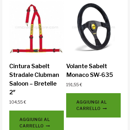
Cintura Sabelt
Volante Sabelt
Stradale Clubman
Monaco SW-635
Saloon – Bretelle
191,55
€
2″
104,55
€
AGGIUNGI AL
CARRELLO
AGGIUNGI AL
CARRELLO