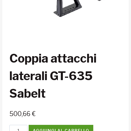
Coppia attacchi
laterali GT-635
Sabelt
500,66
€
Coppia
AGGIUNGI AL CARRELLO