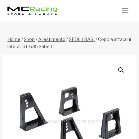
Salta
al
contenuto
Home
/
Shop
/
Allestimento
/
SEDILI BASI
/
Coppia attacchi
laterali GT-635 Sabelt