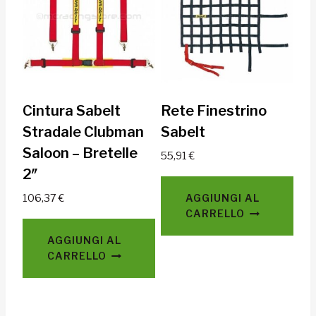
Cintura Sabelt
Rete Finestrino
Stradale Clubman
Sabelt
Saloon – Bretelle
55,91
€
2″
106,37
€
AGGIUNGI AL
CARRELLO
AGGIUNGI AL
CARRELLO