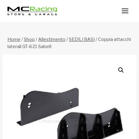
Salta
al
contenuto
Home
/
Shop
/
Allestimento
/
SEDILI BASI
/
Coppia attacchi
laterali GT-621 Sabelt