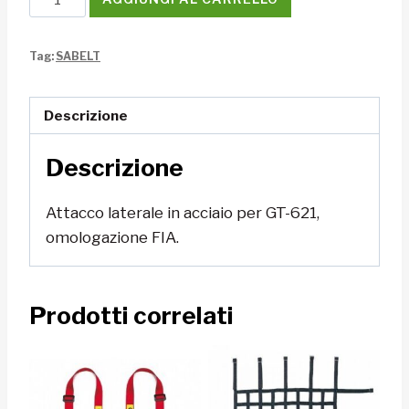
attacchi
laterali
Tag:
SABELT
GT-
621
Sabelt
Descrizione
quantità
Descrizione
Attacco laterale in acciaio per GT-621,
omologazione FIA.
Prodotti correlati