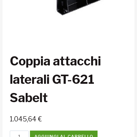
Coppia attacchi
laterali GT-621
Sabelt
1.045,64
€
Coppia
AGGIUNGI AL CARRELLO