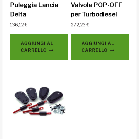
Puleggia Lancia
Valvola POP-OFF
Delta
per Turbodiesel
136,12
€
272,23
€
AGGIUNGI AL
AGGIUNGI AL
CARRELLO
CARRELLO