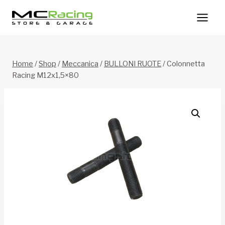
Salta
al
contenuto
Home
/
Shop
/
Meccanica
/
BULLONI RUOTE
/
Colonnetta
Racing M12x1,5×80