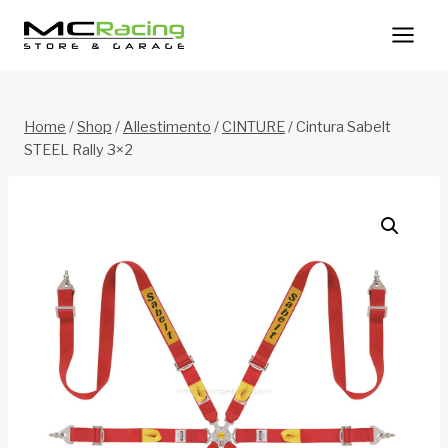
Salta
al
contenuto
Home
/
Shop
/
Allestimento
/
CINTURE
/
Cintura Sabelt
STEEL Rally 3×2