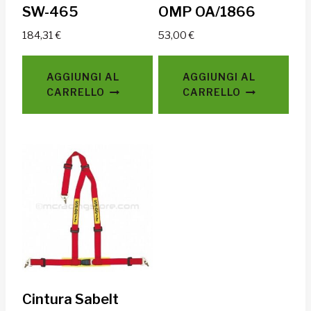
SW-465
OMP OA/1866
184,31
€
53,00
€
AGGIUNGI AL
AGGIUNGI AL
CARRELLO
CARRELLO
Cintura Sabelt