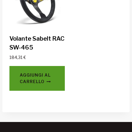
Volante Sabelt RAC
SW-465
184,31
€
AGGIUNGI AL
CARRELLO