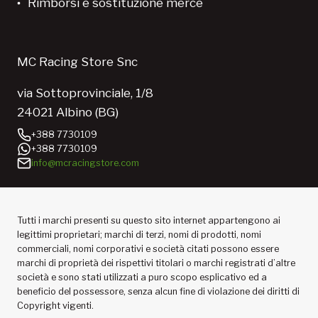
Rimborsi e sostituzione merce
MC Racing Store Snc
via Sottoprovinciale, 1/8
24021 Albino (BG)
+388 7730109
+388 7730109
info@mcracingstore.com
Tutti i marchi presenti su questo sito internet appartengono ai
legittimi proprietari; marchi di terzi, nomi di prodotti, nomi
commerciali, nomi corporativi e società citati possono essere
marchi di proprietà dei rispettivi titolari o marchi registrati d’altre
società e sono stati utilizzati a puro scopo esplicativo ed a
beneficio del possessore, senza alcun fine di violazione dei diritti di
Copyright vigenti.