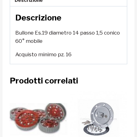
Descrizione
passo
Descrizione
1,5
conico
60°
Bullone Es.19 diametro 14 passo 1,5 conico
mobile
60° mobile
quantità
Acquisto minimo pz. 16
Prodotti correlati