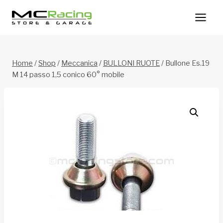
Salta
al
contenuto
Home
/
Shop
/
Meccanica
/
BULLONI RUOTE
/
Bullone Es.19
M 14 passo 1,5 conico 60° mobile