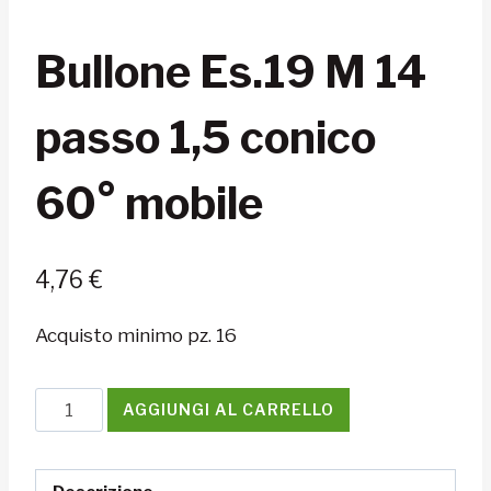
Bullone Es.19 M 14
passo 1,5 conico
60° mobile
4,76
€
Acquisto minimo pz. 16
Bullone
AGGIUNGI AL CARRELLO
Es.19
M
14