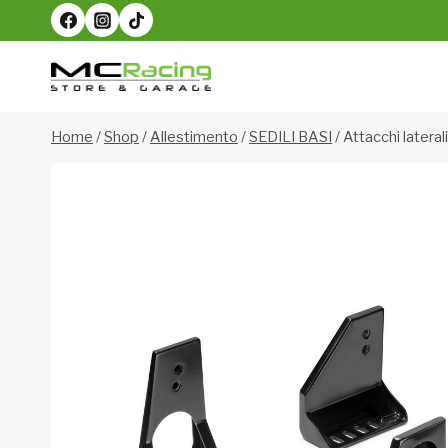
Salta
al
contenuto
Home
/
Shop
/
Allestimento
/
SEDILI BASI
/
Attacchi lateral